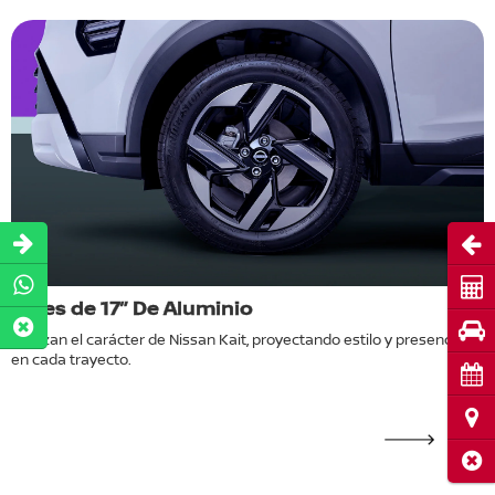
Abri
Cot
Rines de 17” De Aluminio
F
(
Pru
Realzan el carácter de Nissan Kait, proyectando estilo y presencia
en cada trayecto.
o
H
Cita
m
Ubi
Cerr