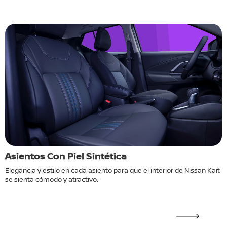
Asientos Con Piel Sintética
C
e
Elegancia y estilo en cada asiento para que el interior de Nissan Kait
C
se sienta cómodo y atractivo.
N