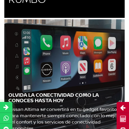
OLVIDA LA CONECTIVIDAD COMO LA
CONOCES HASTA HOY
Abri
Nissan Altima se convertirá en tu gadget favorito
para mantenerte siempre conectado con lo mejor
Cot
del confort y los servicios de conectividad
disponibles.