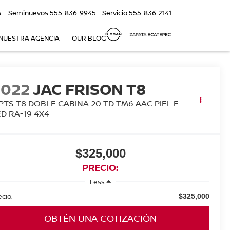
5
Seminuevos
555-836-9945
Servicio
555-836-2141
NUESTRA AGENCIA
OUR BLOG
2022
JAC FRISON T8
 PTS T8 DOBLE CABINA 20 TD TM6 AAC PIEL F
ED RA-19 4X4
$325,000
PRECIO:
Less
ecio:
$325,000
OBTÉN UNA COTIZACIÓN