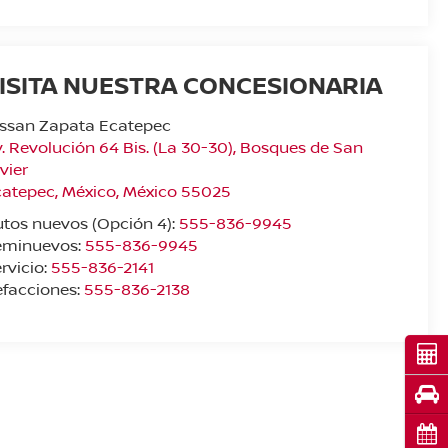
ISITA NUESTRA CONCESIONARIA
issan Zapata Ecatepec
. Revolución 64 Bis. (La 30-30), Bosques de San
vier
catepec
,
México
, México
55025
tos nuevos (Opción 4):
555-836-9945
eminuevos:
555-836-9945
rvicio:
555-836-2141
facciones:
555-836-2138
Cot
Pru
Cita