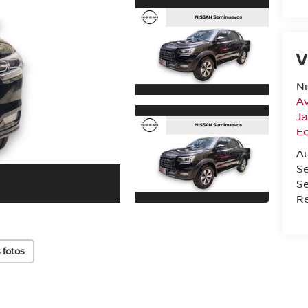
V
N
Av
Ja
E
Au
S
Se
Re
 fotos