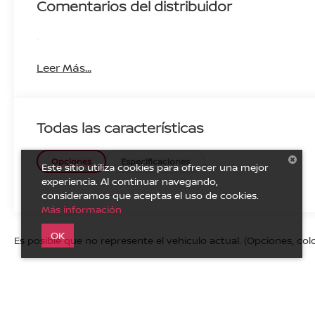
Comentarios del distribuidor
.
Leer Más...
Todas las características
Opciones
Especificaciones
Este sitio utiliza cookies para ofrecer una mejor
experiencia. Al continuar navegando,
consideramos que aceptas el uso de cookies.
Más información
OK
Es posible que no represente el vehiculo actual. (Opciones, colo