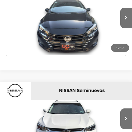
VIN:
3N1CN8AEXRL859638
Valores:
SI00000000000006616
Less
33,000 km
Ext.
Precio:
$305,000
OBTÉN UNA COTIZACIÓN
CLICK TO CALL
1
/
19
COMENTARIOS
Comparar vehículo
$320,000
2024
CHEVROLET TRACKER
5P LS L31.2T MAN
PRECIO:
VIN:
93CEC76C8RB167592
Valores:
SI00000000000006619
Less
33,000 km
Ext.
Precio:
$320,000