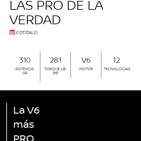
LAS PRO DE LA
VERDAD
COTÍZALO
310
281
V6
12
POTENCIA
TORQUE LB-
MOTOR
TECNOLOGÍAS
HP
PIE
La V6
más
PRO