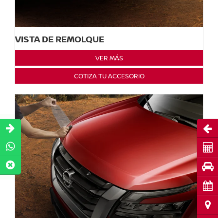
VISTA DE REMOLQUE
VER MÁS
COTIZA TU ACCESORIO
Abri
Cot
Pru
Cita
Ubi